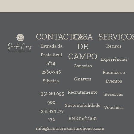
CONTACTOS
CASA
SERVIÇO
DE
Estrada da
Retiros
CAMPO
Praia Azul
Experiências
nº14,
Conceito
2560-396
Reuniões e
Quartos
Silveira
Eventos
Recrutamento
+351 261 095
Reservas
900
Sustentabilidade
Vouchers
+351 924 177
RNET nº11881
172
info@santacruznaturehouse.com